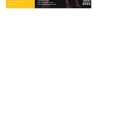
11. 5. 2021
∙
0
min
Zápis na školní rok
2021/2022
167
0
Načíst další