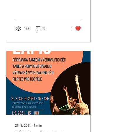
o zpravodaj Taneční vír....
129
0
1
29. 8. 2021
∙
1
min