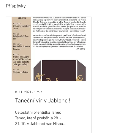
Příspěvky
8. 11. 2021
∙
1
min
Taneční vír v Jablonci!
Celostátní přehlídka Tanec
Tanec, která proběhla 28. -
31. 10. v Jablonci nad Nisou,
byla letos poprvé obohacena