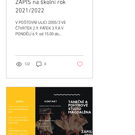
ZÁPIS na školní rok
2021/2022
V POŠTOVNÍ ULICI 2055/3 VE
ČTVRTEK 2.9. PÁTEK 3.9.A V
PONDĚLÍ 6.9. od 15.00 do
18.00 DO PŘÍPRAVNÉ
TANEČNÍ VÝCHOVY A
VÝTVARNÉ VÝCHOVY...
122
0