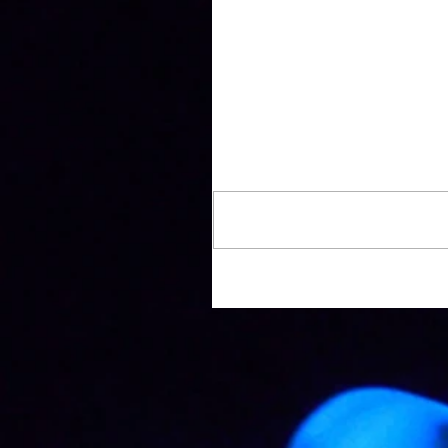
Komentáře
Napsat komentář...