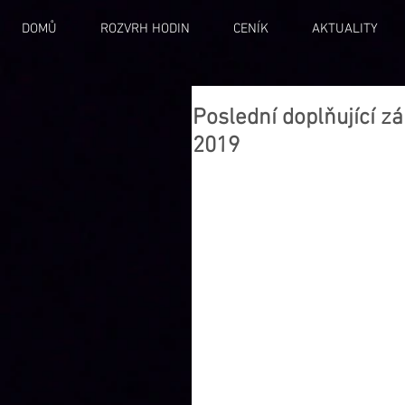
DOMŮ
ROZVRH HODIN
CENÍK
AKTUALITY
Poslední doplňující z
2019
Zápis je do přípravné taneční výchovy
pantomima a dramatická výchova pro 
na určité úrovni)
Zápisy proběhnou 
Kdy: 
5. 9. 2018 od 16.00 – 18.00 hodin 
Kde: 
taneční sál v Rychnově u Jablon