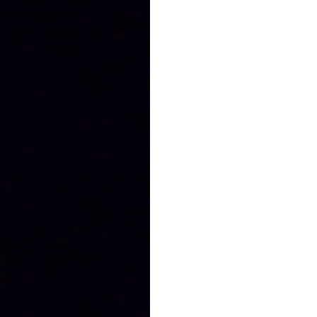
Kdy: 
6. 9. 2018 od 16.00 – 18.00 hodin 
Kde: 
taneční sál Eurocentrum (vchod 
Informace: 
taps.magdalena@gmail.com
telefon: 602 963 574
www.ts.magdalena.com
Taneční a pohybové studio Magdaléna 
práce směřuje k rozvíjení dětské osobn
z práce samotných žáků a studentů, z 
charakteristickou formu tvorby, kter
práce. Dítě je zde chápáno jako samo
na jehož konci je hluboká osobnostn
reprezentují Liberecký kraj na celost
Orlicí, Jiráskově Hronově a dalších ta
VEŘEJNOST