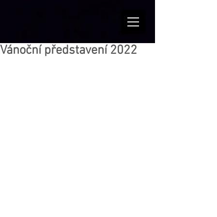
Vánoční představení 2022