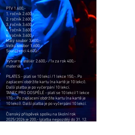
PTV 1.600,-
1. ročník 2.600,-
2. ročník 2.600,-
3. ročník 3.600,-
4. ročník 3.600,-
6. ročník 3.600,-
Malý soubor 3.600,-
Velký soubor 1.600,-
Sourozenci 4.600,-
Výtvarný ateliér 2.600,- /1x za rok 400,-
materiál
PILATES - platí se 10 lekcí /1 lekce 150,-. Po
zaplacení obdržíte kartu (na kartě je 10 lekcí).
Další platba je po vyčerpání 10 lekcí.
TANEC PRO DOSPĚLÉ - platí se 10 lekcí/1 lekce
170,-, Po zaplacení obdržíte kartu (na kartě je
10 lekcí). Další platba je po vyčerpání 10 lekcí.
Členský příspěvek spolku na školní rok
2025/2026 je 200,- (platba nejpozději do
31. 12.
2025)
Platí se jedenkrát za rok!!!