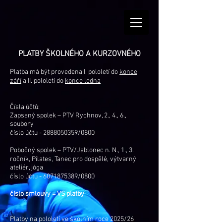
PLATBY ŠKOLNÉHO A KURZOVNÉHO
Platba má být provedena I. pololetí do
konce
září
a II. pololetí do
konce ledna
Čísla účtů:
Zapsaný spolek – PTV Rychnov, 2., 4., 6.,
soubory
číslo účtu -
2888050359
/0800
Pobočný spolek – PTV/Jablonec n. N., 1., 3.
ročník, Pilates, Tanec pro dospělé, výtvarný
ateliér, jóga
číslo účtu -
6071875389
/0800
číslo smlouvy = VS platby
Platby na pololetí ve školním roce 2025/26