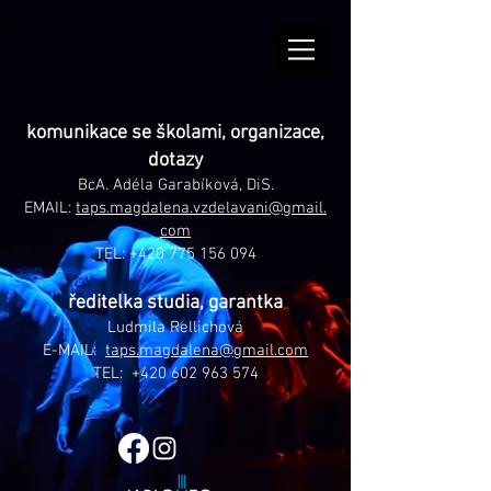
komunikace se školami, organizace,
dotazy
BcA. Adéla Garabíková, DiS.
EMAIL:
taps.magdalena.vzdelavani@gmail.
com
TEL:
+420 775 156 094
ředitelka studia, garantka
Ludmila Rellichová
E-MAIL:
taps.magdalena@gmail.com
TEL: +420 602 963 574