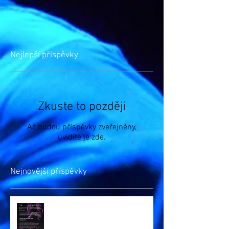
Nejlepší příspěvky
Zkuste to později
Až budou příspěvky zveřejněny,
uvidíte je zde.
Nejnovější příspěvky
Zápis na šk. rok 2026/27