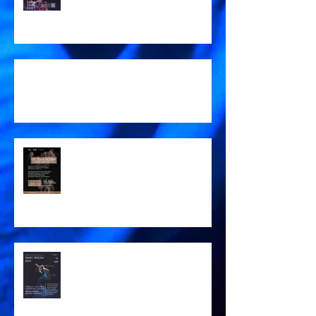
!Aktualizace vzdělávání 26/27!
Pozvánka DĚTSKÁ SCÉNA 2026
Pozvánka TANEC SRDCEM 2026