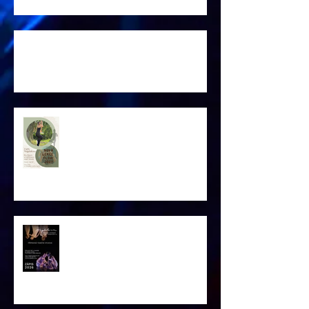
SOUSTŘEDĚNÍ 2026
Nové lekce FLOW JÓGY
Lednový ZÁPIS