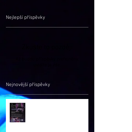
Nejlepší příspěvky
Zkuste to později
Až budou příspěvky zveřejněny,
uvidíte je zde.
Nejnovější příspěvky
Zápis na šk. rok 2026/27