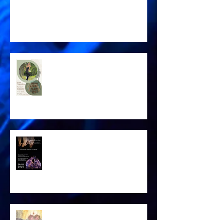
SOUSTŘEDĚNÍ 2026
Nové lekce FLOW JÓGY
Lednový ZÁPIS
PF 2026