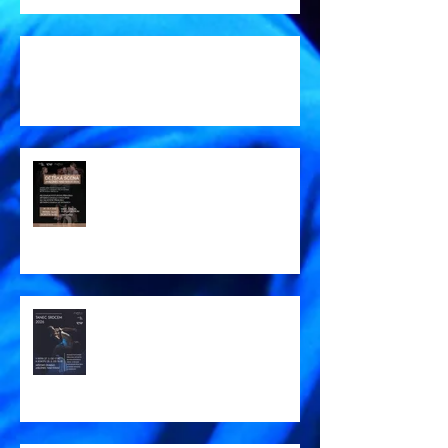
!Aktualizace vzdělávání 26/27!
Pozvánka DĚTSKÁ SCÉNA 2026
Pozvánka TANEC SRDCEM 2026