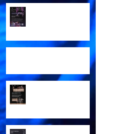
Zápis na šk. rok 2026/27
!Aktualizace vzdělávání 26/27!
Pozvánka DĚTSKÁ SCÉNA 2026
Pozvánka TANEC SRDCEM 2026