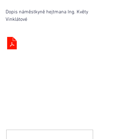
Dopis náměstkyně hejtmana Ing. Květy 
Vinklátové
.pdf
Dopis náměstkyně Ing. Vinklátové
Stáhnout PDF • 51KB
Komentáře
Napsat komentář...