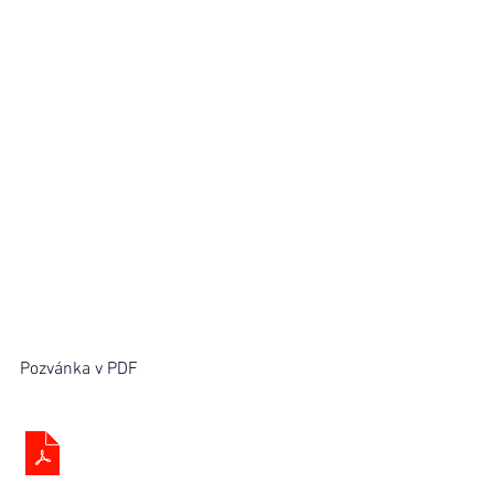
Pozvánka v PDF
POZVANKA_CUKR_komprimace
.pdf
Stáhnout PDF • 860KB