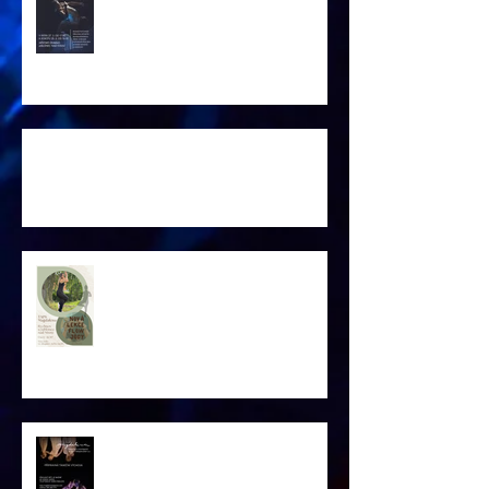
SOUSTŘEDĚNÍ 2026
Nové lekce FLOW JÓGY
Lednový ZÁPIS